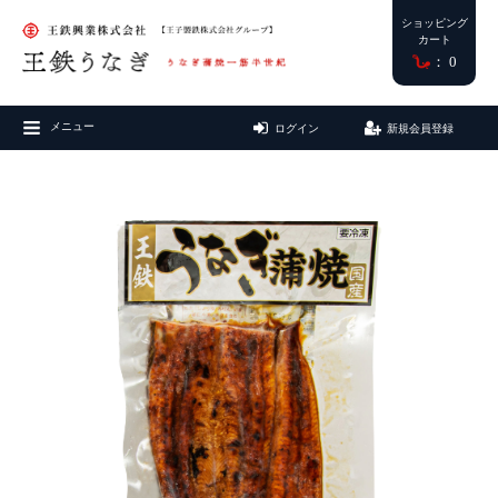
ショッピング
カート
0
メニュー
ログイン
新規会員登録
マイアカウント
カテゴリーから探す
カートを見る
CATEGORY
全て
国産うなぎ（ご購入は画像をクリック）
台湾産うなぎ（ご購入は画像をクリック）
商品ステータス
STATUS