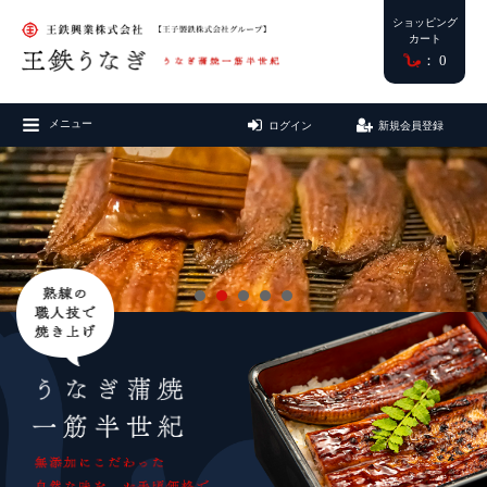
ショッピング
カート
0
メニュー
ログイン
新規会員登録
マイアカウント
カテゴリーから探す
カートを見る
CATEGORY
全て
国産うなぎ（ご購入は画像をクリック）
台湾産うなぎ（ご購入は画像をクリック）
商品ステータス
STATUS